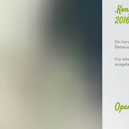
.Ko
201
Ein her
Betreuu
Für ein
ausgela
Ope