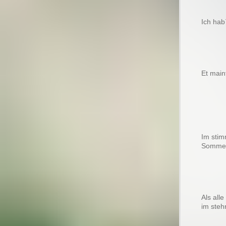
Ich hab
Et main
Im stim
Sommer
Als all
im steh