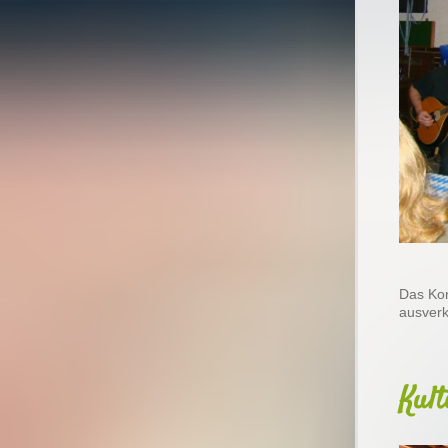
Das Kon
ausverk
Kul