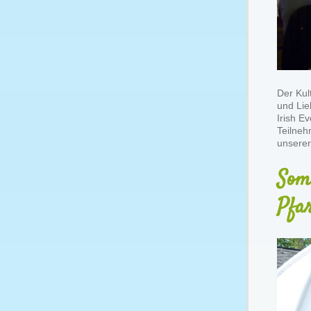
Der Kul
und Lie
Irish E
Teilneh
unserer
Som
Pfa