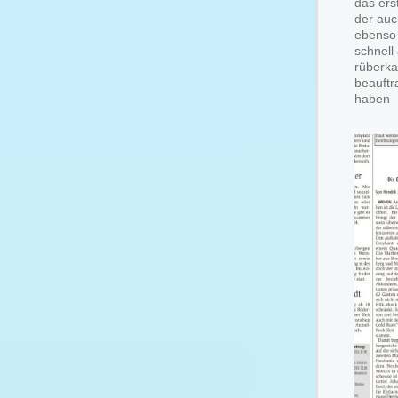
das ers
der auc
ebenso 
schnell
rüberka
beauftr
haben