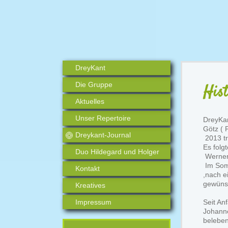
DreyKant
Die Gruppe
Hist
Aktuelles
Unser Repertoire
DreyKan
Götz ( 
Dreykant-Journal
2013 tr
Es folg
Duo Hildegard und Holger
Werner 
Im Somm
Kontakt
,nach e
gewünsc
Kreatives
Impressum
Seit An
Johanne
belebe