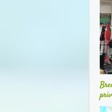
Bre
pri