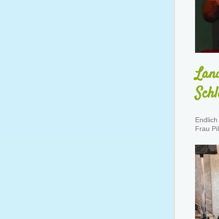
Lan
Schl
Endlich
Frau Pi