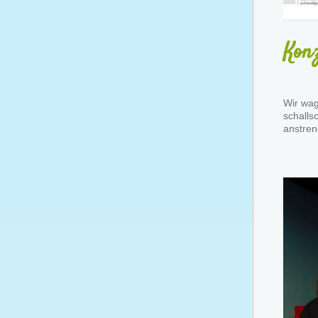
Konz
Wir wag
schalls
anstren