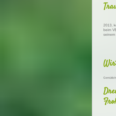
Tra
2013, k
beim VB
seinem l
Wir
Gemütlich
Dre
Fro