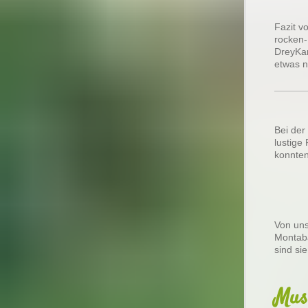
Fazit v
rocken-
DreyKan
etwas n
Bei der
lustige
konnten
Von uns
Montaba
sind si
Musi