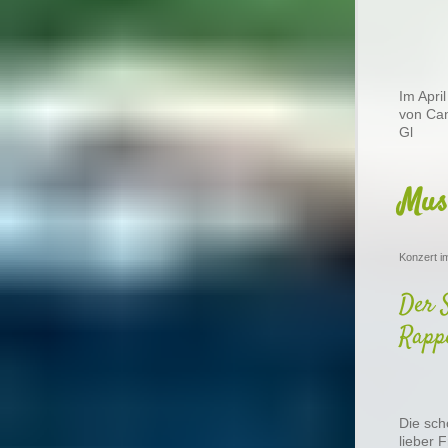
Im Apri
von Can
Gl
Mus
Konzert i
Der 
Rapp
Die sch
lieber 