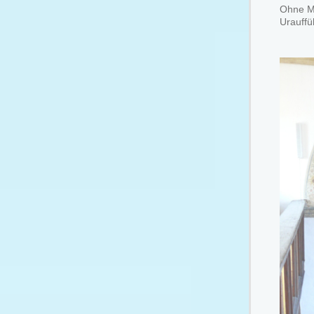
Ohne Mi
Urauffü